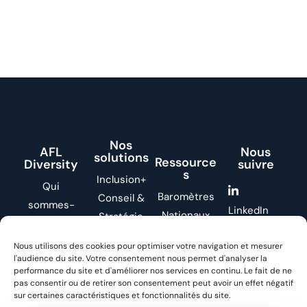
Nos
AFL
Nous
solutions
Ressource
Diversity
suivre
s
Inclusion+
Qui
Baromètres
Conseil &
sommes-
LinkedIn
Nationaux
Stratégie
nous ?
Le Livre
Formation &
Nos
Nous utilisons des cookies pour optimiser votre navigation et mesurer
Nos Replays
YouTube
Conférences
l'audience du site. Votre consentement nous permet d'analyser la
Références
Nos
Grand Prix
performance du site et d'améliorer nos services en continu. Le fait de ne
Espace
pas consentir ou de retirer son consentement peut avoir un effet négatif
Podcasts
AFL Diversity
sur certaines caractéristiques et fonctionnalités du site.
Presse